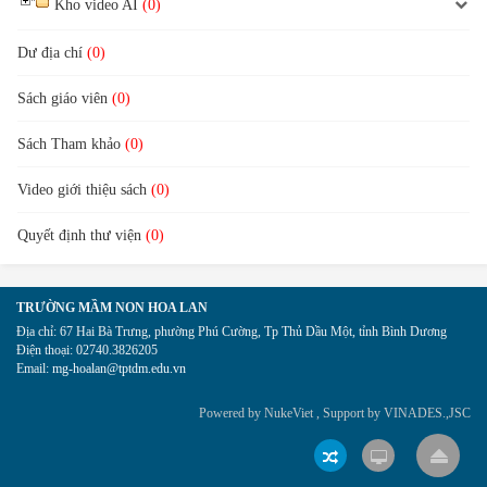
Kho video AI
(0)
Dư địa chí
(0)
Sách giáo viên
(0)
Sách Tham khảo
(0)
Video giới thiệu sách
(0)
Quyết định thư viện
(0)
TRƯỜNG MẦM NON HOA LAN
Địa chỉ:
67 Hai Bà Trưng, phường Phú Cường, Tp Thủ Dầu Một, tỉnh Bình Dương
Điện thoại:
02740.3826205
Email:
mg-hoalan@tptdm.edu.vn
Powered by
NukeViet
, Support by
VINADES.,JSC