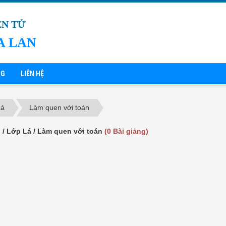
ỆN TỬ
A LAN
NG
LIÊN HỆ
Lá
Làm quen với toán
ố / Lớp Lá / Làm quen với toán
(0 Bài giảng)