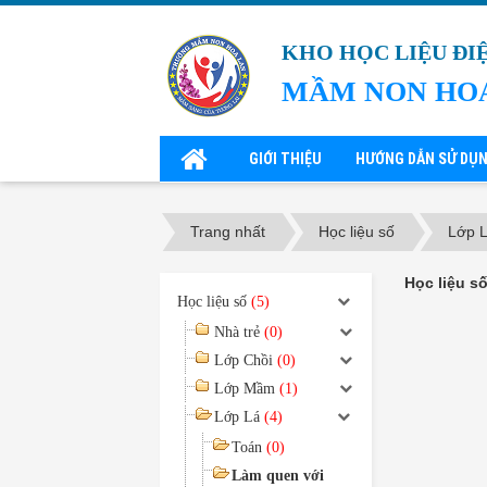
KHO HỌC LIỆU ĐI
MẦM NON HO
GIỚI THIỆU
HƯỚNG DẪN SỬ DỤ
Trang nhất
Học liệu số
Lớp 
Học liệu s
Học liệu số
(5)
Nhà trẻ
(0)
Lớp Chồi
(0)
Lớp Mầm
(1)
Lớp Lá
(4)
Toán
(0)
Làm quen với