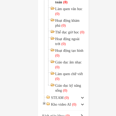
toán
(0)
Làm quen văn học
(0)
Hoạt động khám
phá
(0)
Thể dục giờ học
(0)
Hoạt động ngoài
trời
(0)
Hoạt động tạo hình
(0)
Giáo dục âm nhạc
(0)
Làm quen chữ viết
(0)
Giáo dục kỹ năng
sống
(0)
STEAM
(0)
Kho video AI
(0)
Sách giáo khoa
(0)