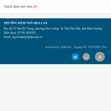
Quyết định thư viện
(0)
TRƯỜNG MẦM NON HOA LAN
Địa chỉ:
67 Hai Bà Trưng, phường Phú Cường, Tp Thủ Dầu Một, tỉnh Bình Dương
Điện thoại:
02740.3826205
Email:
mg-hoalan@tptdm.edu.vn
Powered by
NukeViet
, Support by
VINADES.,JSC