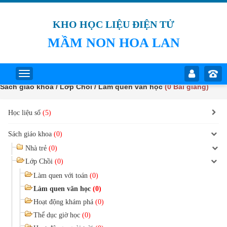
KHO HỌC LIỆU ĐIỆN TỬ
MẦM NON HOA LAN
Sách giáo khoa / Lớp Chồi / Làm quen văn học
(0 Bài giảng)
Học liệu số
(5)
Sách giáo khoa
(0)
Nhà trẻ
(0)
Lớp Chồi
(0)
Làm quen với toán
(0)
Làm quen văn học
(0)
Hoạt động khám phá
(0)
Thể dục giờ học
(0)