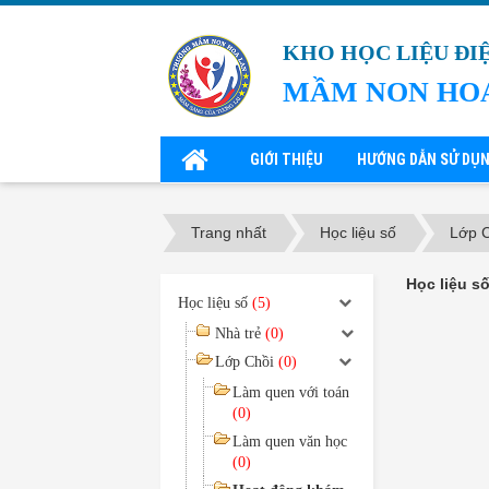
KHO HỌC LIỆU ĐI
MẦM NON HO
GIỚI THIỆU
HƯỚNG DẪN SỬ DỤ
Trang nhất
Học liệu số
Lớp 
Học liệu s
Học liệu số
(5)
Nhà trẻ
(0)
Lớp Chồi
(0)
Làm quen với toán
(0)
Làm quen văn học
(0)