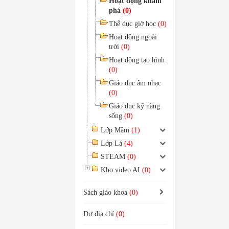
Hoạt động khám
phá
(0)
Thể dục giờ học
(0)
Hoạt động ngoài
trời
(0)
Hoạt động tạo hình
(0)
Giáo dục âm nhạc
(0)
Giáo dục kỹ năng
sống
(0)
Lớp Mầm
(1)
Lớp Lá
(4)
STEAM
(0)
Kho video AI
(0)
Sách giáo khoa
(0)
Dư địa chí
(0)