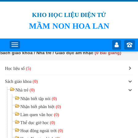
KHO HỌC LIỆU ĐIỆN TỬ
MẦM NON HOA LAN
Sách giáo khoa / Nhà trẻ / Giáo dục âm nhạc
(0 Bài giảng)
Học liệu số
(5)
Sách giáo khoa
(0)
Nhà trẻ
(0)
Nhận biết tập nói
(0)
Nhận biết phân biệt
(0)
Làm quen văn học
(0)
Thể dục giờ học
(0)
Hoạt động ngoài trời
(0)