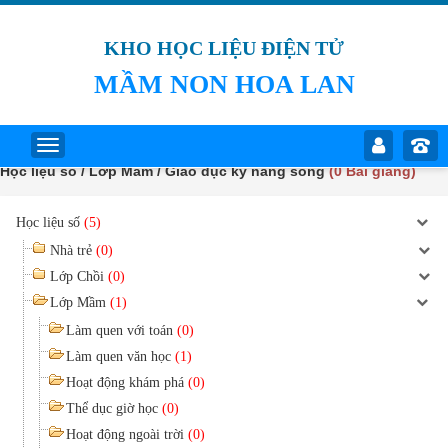
KHO HỌC LIỆU ĐIỆN TỬ
MẦM NON HOA LAN
Học liệu số / Lớp Mầm / Giáo dục kỹ năng sống
(0 Bài giảng)
Học liệu số
(5)
Nhà trẻ
(0)
Lớp Chồi
(0)
Lớp Mầm
(1)
Làm quen với toán
(0)
Làm quen văn học
(1)
Hoạt động khám phá
(0)
Thể dục giờ học
(0)
Hoạt động ngoài trời
(0)